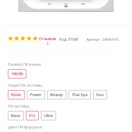
Отзывов
Код: 37045
Артикул:
GMSR1675
1
Размер ГМ ванны
180/80
Серия ГМ системы
Relax
Power
Beauty
Thai Spa
Duo
ГМ система
Base
Pro
Ultra
Цвет ГМ форсунок