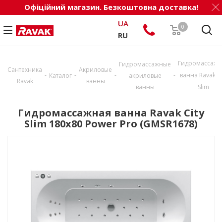
Офіційний магазин. Безкоштовна доставка!
UA
0
RU
Гидромассажн
Гидромассажные
Сантехника
Акриловые
-
-
-
-
ванна Ravak Ci
Каталог
акриловые
Ravak
ванны
ванны
Slim
Гидромассажная ванна Ravak City
Slim 180x80 Power Pro (GMSR1678)