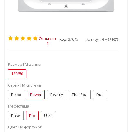
Отзывов
Код: 37045
Артикул:
GMSR1678
1
Размер ГМ ванны
180/80
Серия ГМ системы
Relax
Power
Beauty
Thai Spa
Duo
ГМ система
Base
Pro
Ultra
Цвет ГМ форсунок